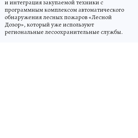
и интеграция закупаемой техники с
программным комплексом автоматического
обнаружения лесных пожаров «Лесной
Дозор», который уже используют
региональные лесоохранительные службы.
Прием заявок от потенциальных участников
торгов продлится до 9 июня, а итоги закупки и
имя победителя конкурсная комиссия
определит 11 июня. На выполнение всех
условий контракта и финальную поставку
техники исполнителю отводится 37 рабочих
дней.
Источник:
kp.ru
Павел БАСТРЫГИН